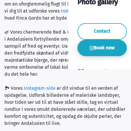
Photo gallery
om en uforglemmelig flugt til hjertet af Spanien, inviterer
vi dig til at udforske vores
Instagram-side
og opdage,
hvad Finca Gordo har at byde på.
Contact
🌿 Vores charmerende Bed & Breakfast, beliggende midt
i Andalusiens fortryllende omgivelser, lover et harmonisk
samspil af fred og eventyr. Uanset om du længes efter
Book now
den fredfyldte skønhed af vidtstrakte olivenlunde, de
majestætiske bjerge, der rører horisonten, eller den
varme omfavnelse af lokal kultur og gastronomi, finder
du det hele her.
🏞️ Vores
Instagram-side
er dit vindue til en verden af
opdagelse. Udforsk billederne af maleriske landsbyer,
hvor tiden ser ud til at have stået stille, tag en virtuel
rundtur i vores smukt dekorerede værelser, der udstråler
komfort og autenticitet, og opdag de skjulte perler, der
bringer Andalusien til live.