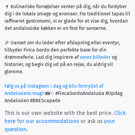
🍷 Kulinariske fornøjelser venter på dig, når du fordyber
dig i de lokale smage og aromaer. Fra traditionel tapas til
raffineret gastronomi, vi er glade for at vise dig, hvordan
det andalusiske køkken er en fest for sanserne.
🎉 Uanset om du leder efter afslapning eller eventyr,
tilbyder Finca Gordo den perfekte base for din
drømmeferie. Lad dig inspirere af
vores billeder
og
historier, og begiv dig ud på en rejse, du aldrig vil
glemme.
Følg os på Instagram i dag og bliv fortryllet af
Andalusiens magi!
📸✨ #FincaGordoAndalusia #Opdag
Andalusien #BBEScapade
This is our own website with the best price.
Click
here for our accommodations
or ask us
your
question
.