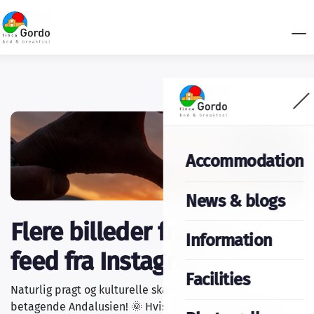
Accommodation
News & blogs
Flere billeder fra vores
Information
feed fra Instagram
Facilities
Naturlig pragt og kulturelle skatte venter på dig i det
betagende Andalusien! 🌞 Hvis du nogensinde har drømt