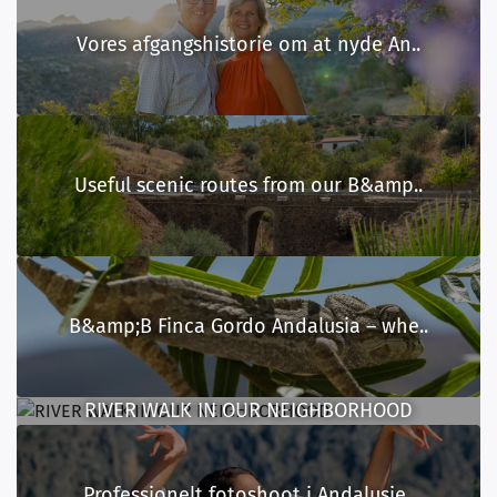
Vores afgangshistorie om at nyde An..
Useful scenic routes from our B&amp..
B&amp;B Finca Gordo Andalusia – whe..
RIVER WALK IN OUR NEIGHBORHOOD
Professionelt fotoshoot i Andalusie..